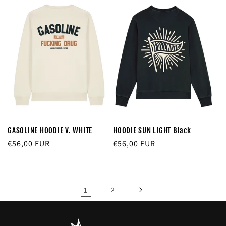
GASOLINE HOODIE V. WHITE
HOODIE SUN LIGHT Black
Precio
€56,00 EUR
Precio
€56,00 EUR
habitual
habitual
1
2