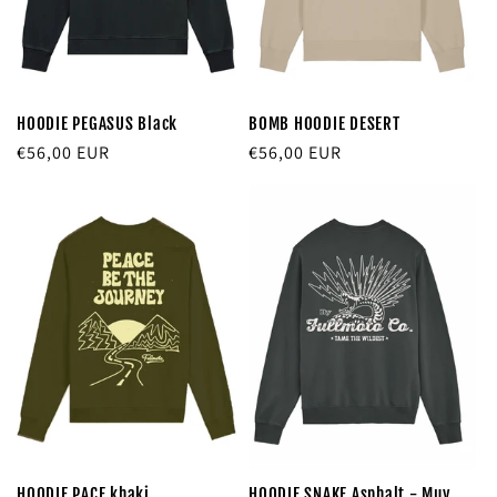
HOODIE PEGASUS Black
BOMB HOODIE DESERT
Precio
€56,00 EUR
Precio
€56,00 EUR
habitual
habitual
HOODIE PACE khaki
HOODIE SNAKE Asphalt - Muy