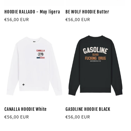
HOODIE RALLADO - Muy ligera
BE WOLF HOODIE Butter
Precio
€56,00 EUR
Precio
€56,00 EUR
habitual
habitual
CANALLA HOODIE White
GASOLINE HOODIE BLACK
Precio
€56,00 EUR
Precio
€56,00 EUR
habitual
habitual