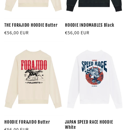
THE FORAJIDO HOODIE Butter
HOODIE INDOMABLES Black
Precio
€56,00 EUR
Precio
€56,00 EUR
habitual
habitual
HOODIE FORAJIDO Butter
JAPAN SPEED RACE HOODIE
White
Precio
€56,00 EUR