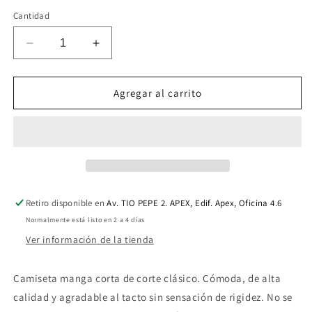
Cantidad
Reducir
Aumentar
cantidad
cantidad
para
para
IN
IN
Agregar al carrito
THE
THE
OFICCE
OFICCE
TEE
TEE
V.
V.
WHITE
WHITE
Retiro disponible en
Av. TIO PEPE 2. APEX, Edif. Apex, Oficina 4.6
Normalmente está listo en 2 a 4 días
Ver información de la tienda
Camiseta manga corta de corte clásico. Cómoda, de alta
calidad y agradable al tacto sin sensación de rigidez. No se