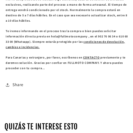
exclusivos, realizando parte del proceso a mano de forma artesanal. El tiempo de
entrega vendrá condicionado por el stock. Normalmente la compra estará en
destino de 5 a 7 días hábiles. En el caso que sea necesario actualizar stock, entre 8
a 10 días hábiles.
Te iremos informando en el proceso tras la compra o bien puedes solicitar
información directa previa en hola@fullmotocompany , en el 902 76 06 34 o 610 60
33 00 (Whatsapp). Siempre estarás protegido por las
condiciones de devolución,
cambios e incidencias.
Para Canarias y extranjero, por favor, escríbenos en
CONTACTO
previamente y te
daremos solución. Gracias por confiar en FULLMOTO COMPANY. Y ahora puedes
proceder con tu compra...
Share
QUIZÁS TE INTERESE ESTO