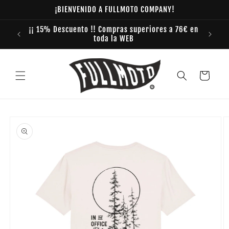
Ir
¡BIENVENIDO A FULLMOTO COMPANY!
directamente
al contenido
¡¡ 15% Descuento !! Compras superiores a 76€ en
toda la WEB
Carrito
Ir
directamente
a la
información
del producto