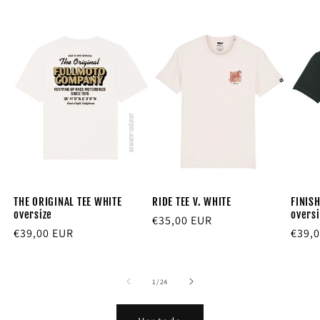
THE ORIGINAL TEE WHITE
RIDE TEE V. WHITE
FINISH
oversize
oversi
Precio
€35,00 EUR
Precio
€39,00 EUR
Preci
€39,
habitual
habitual
habit
de
1
/
24