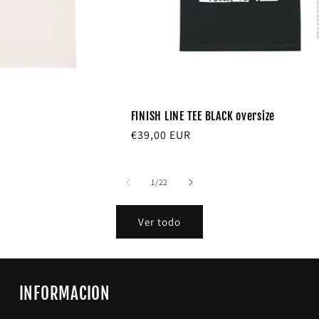
FINISH LINE TEE BLACK oversize
Precio
€39,00 EUR
habitual
de
1
/
22
Ver todo
INFORMACION