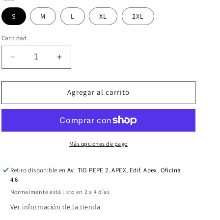
ó
S
M
L
XL
2XL
n
Cantidad
Reducir
Aumentar
cantidad
cantidad
para
para
FURIA
FURIA
Agregar al carrito
TEE
TEE
V.
V.
WHITE
WHITE
Más opciones de pago
Retiro disponible en
Av. TIO PEPE 2. APEX, Edif. Apex, Oficina
4.6
Normalmente está listo en 2 a 4 días
Ver información de la tienda