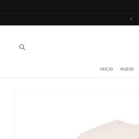
Ir
directamente
al contenido
INICIO
NUEVO
Ir
directamente
a la
información
del producto