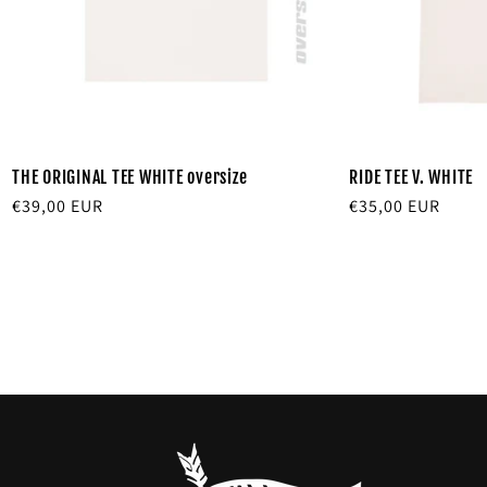
THE ORIGINAL TEE WHITE oversize
RIDE TEE V. WHITE
Precio
€39,00 EUR
Precio
€35,00 EUR
habitual
habitual