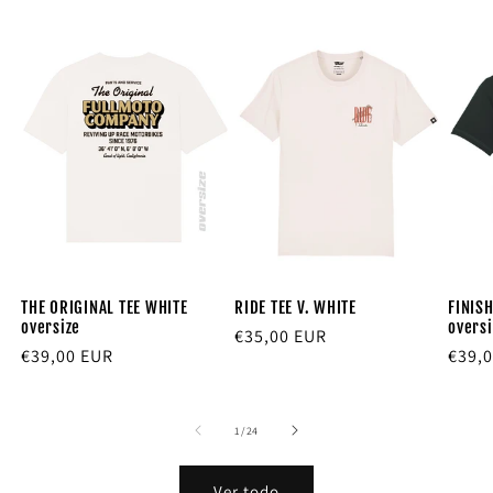
THE ORIGINAL TEE WHITE
RIDE TEE V. WHITE
FINISH
oversize
oversi
Precio
€35,00 EUR
Precio
€39,00 EUR
Preci
€39,
habitual
habitual
habit
de
1
/
24
Ver todo