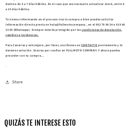
destino de 5 a 7 días hábiles. En el caso que sea necesario actualizar stock, entre 8
a 10 días hábiles.
Te iremos informando en el proceso tras la compra o bien puedes solicitar
información directa previa en hola@fullmotocompany , en el 902 76 06 34 o 610 60
33 00 (Whatsapp). Siempre estarás protegido por las
condiciones de devolución,
cambios e incidencias.
Para Canarias y extranjero, por favor, escríbenos en
CONTACTO
previamente y te
daremos solución. Gracias por confiar en FULLMOTO COMPANY. Y ahora puedes
proceder con tu compra...
.
Share
QUIZÁS TE INTERESE ESTO