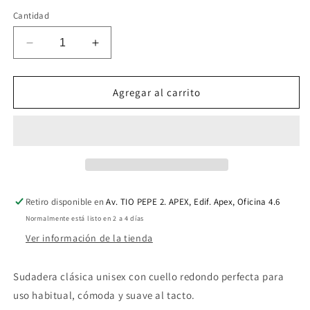
Cantidad
Reducir
Aumentar
cantidad
cantidad
para
para
HOODIE
HOODIE
Agregar al carrito
GOODLIFE
GOODLIFE
Butter
Butter
Retiro disponible en
Av. TIO PEPE 2. APEX, Edif. Apex, Oficina 4.6
Normalmente está listo en 2 a 4 días
Ver información de la tienda
Sudadera clásica unisex con cuello redondo perfecta para
uso habitual, cómoda y suave al tacto.