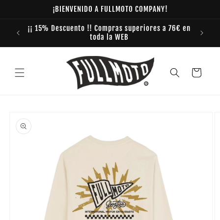
Ir
¡BIENVENIDO A FULLMOTO COMPANY!
directamente
al contenido
¡¡ 15% Descuento !! Compras superiores a 76€ en
toda la WEB
Carrito
Ir
directamente
a la
información
del producto