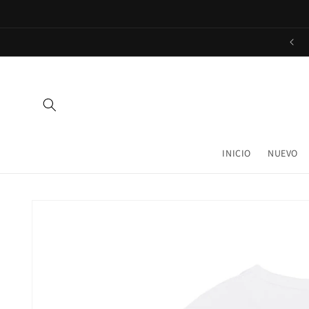
Ir
directamente
al contenido
INICIO
NUEVO
Ir
directamente
a la
información
del producto