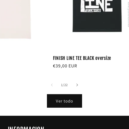
FINISH LINE TEE BLACK oversize
Precio
€39,00 EUR
habitual
de
1
/
22
Ver todo