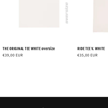
THE ORIGINAL TEE WHITE oversize
RIDE TEE V. WHITE
Precio
€39,00 EUR
Precio
€35,00 EUR
habitual
habitual