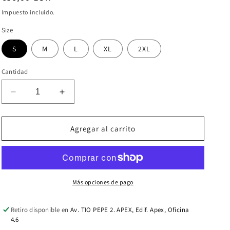
habitual
Impuesto incluido.
ó
Size
n
S
M
L
XL
2XL
Cantidad
Reducir
Aumentar
cantidad
cantidad
para
para
PECADO
PECADO
Agregar al carrito
HOODIE
HOODIE
White
White
Más opciones de pago
Retiro disponible en
Av. TIO PEPE 2. APEX, Edif. Apex, Oficina
4.6