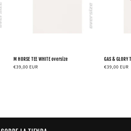
M HORSE TEE WHITE oversize
GAS & GLORY T
Precio
€39,00 EUR
Precio
€39,00 EUR
habitual
habitual